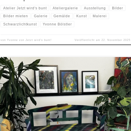
Atelier Jetzt wird's bunt
Ateliergalerie
Ausstellung
Bilder
Bilder mieten
Galerie
Gemälde
Kunst
Malerei
Schwarzlichtkunst
Yvonne Bölstler
von
Yvonne von Jetzt wird's bunt!
Veröffentlicht am
22. November 2025