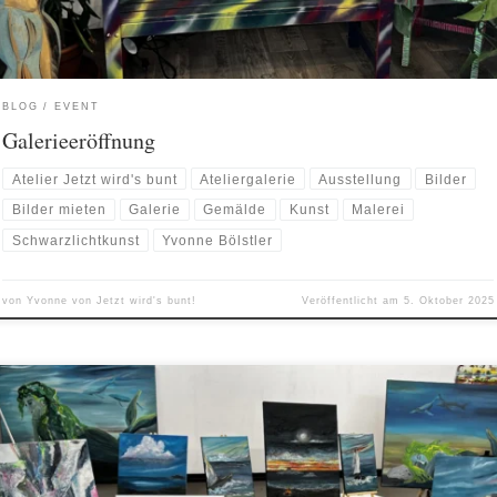
BLOG
EVENT
Galerieeröffnung
Atelier Jetzt wird's bunt
Ateliergalerie
Ausstellung
Bilder
Bilder mieten
Galerie
Gemälde
Kunst
Malerei
Schwarzlichtkunst
Yvonne Bölstler
von
Yvonne von Jetzt wird's bunt!
Veröffentlicht am
5. Oktober 2025