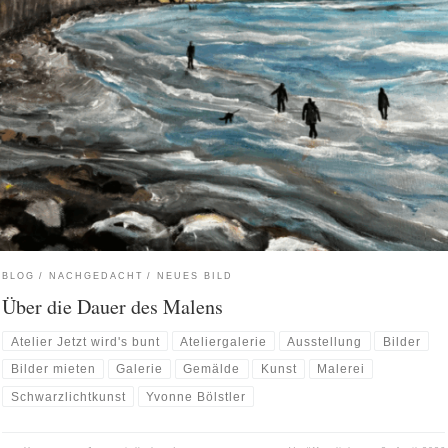
BLOG
NACHGEDACHT
NEUES BILD
Über die Dauer des Malens
Atelier Jetzt wird's bunt
Ateliergalerie
Ausstellung
Bilder
Bilder mieten
Galerie
Gemälde
Kunst
Malerei
Schwarzlichtkunst
Yvonne Bölstler