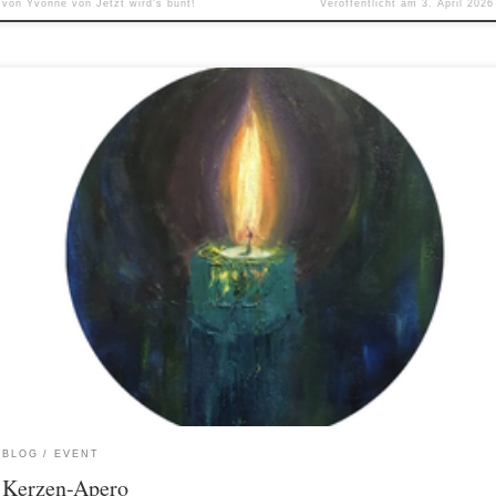
von
Yvonne von Jetzt wird's bunt!
Veröffentlicht am
3. April 2026
BLOG
EVENT
Kerzen-Apero