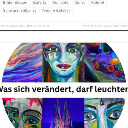
Bilder mieten
Galerie
Gemälde
Kunst
Malerei
Schwarzlichtkunst
Yvonne Bölstler
von
Yvonne von Jetzt wird's bunt!
Veröffentlicht am
8. Juni 2025