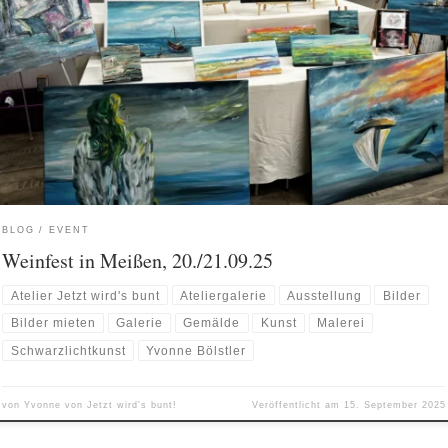
BLOG
EVENT
Weinfest in Meißen, 20./21.09.25
Atelier Jetzt wird's bunt
Ateliergalerie
Ausstellung
Bilder
Bilder mieten
Galerie
Gemälde
Kunst
Malerei
Schwarzlichtkunst
Yvonne Bölstler
von
Yvonne von Jetzt wird's bunt!
Veröffentlicht am
15. September 2025